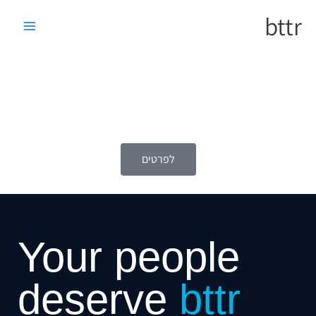
ילוג
bttr
דרושים
תוכן
בואו להצטרף למשפחת Bttr
Junior Customer Support
לפרטים
Your people
deserve
bttr