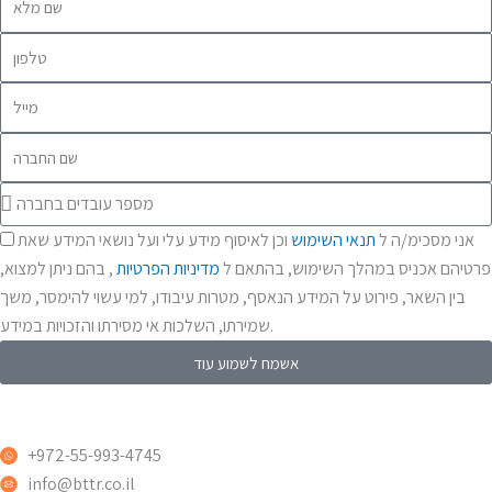
מלא
טלפון
מייל
שם
החברה
מספר
עובדים
הסכמה
אני מסכימ/ה ל
תנאי השימוש
וכן לאיסוף מידע עלי ועל נושאי המידע שאת
בחברה
פרטיהם אכניס במהלך השימוש, בהתאם ל
מדיניות הפרטיות
, בהם ניתן למצוא,
בין השאר, פירוט על המידע הנאסף, מטרות עיבודו, למי עשוי להימסר, משך
שמירתו, השלכות אי מסירתו והזכויות במידע.
אשמח לשמוע עוד
+972-55-993-4745
info@bttr.co.il