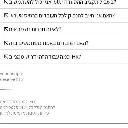
אני יכול להשתמש ב-bttr בשביל תקציב ההסעדה?
האם אני חייב להנפיק לכל העובדים כרטיס אשראי?
לאיזה חברות זה מתאים?
האם העובדים באמת משתמשים בזה?
כמה עבודה זה ידרוש ממני ב-HR?
your people
deserve bttr
בואו להכיר מקרוב את
פלטפורמת bttr, להתנסות ולקבל
פריסת הטבות מותאמת לארגון
שם