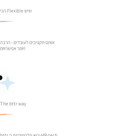
הכי Flexible שיש
אותם תקציבים לעובדים - הרבה
יותר אפשרויות!
The bttr way
bttr היא פלטפורמת ה-HR-tech