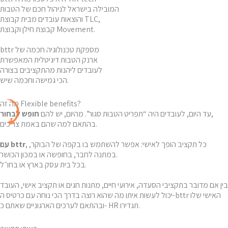
המובילה בישראל לניהול חכם של הטבות
והוצאות עובדים מבית קבוצת TLC,
קבוצת חילן וקבוצת Movement.
bttr מספקת טכנולוגיה חכמה של
ארנק הטבות דיגיטלית המאפשרת
לעובדים ליהנות מהתקציבים בצורה
הכי גמישה וחכמה שיש.
מה זה Flexible benefits?
,
עד היום, לעובדים היה “תפריט הטבות סגור”. מהיום, יש להם
חופש לבחור
בהתאם למה שהם באמת צריכים.
, כל תקציב הופך לאישי: אפשר להשתמש בו בקפה של הבוקר,
עם bttr
במתנה לחבר, בחופשה או במכון הכושר.
בכל בית עסק בארץ או בחו״ל.
בין אם מדובר בתקציבי הסעדה, אירועי חיים, מתנות חגים או תקציב אישי, העובד
יכול לעשות איתו מה שהוא רוצה בדרך הכי נוחה עם כרטיס ה-bttr האישי שלו
ובהתאם לערכים הארגוניים שאתם כ- HR תגדירו.